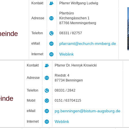
Kontakt
Pfarrer Wolfgang Ludwig
Pfarrbüro
Adresse
Kirchengässchen 1
87766 Memmingerberg
meinde
Telefon
08331 / 82757
pfarramt@echurch-mmberg.de
eMail
Weblink
Internet
Kontakt
Pfarrer Dr. Henryk Krowicki
Riedstr. 4
Adresse
87734 Benningen
Telefon
08331 / 2842
inde
Mobil
0151 / 63704115
pg.benningen@bistum-augsburg.de
eMail
Weblink
Internet