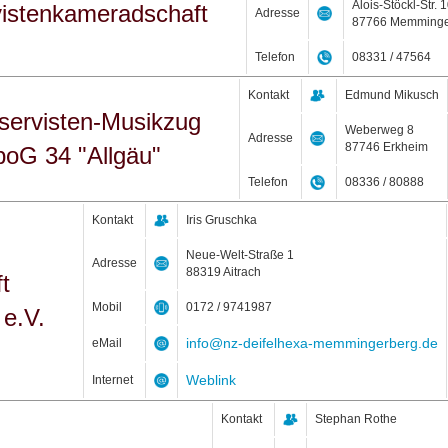
Alois-Stöckl-Str. 
istenkameradschaft
Adresse
87766 Memminge
Telefon
08331 / 47564
Kontakt
Edmund Mikusch
servisten-Musikzug
Weberweg 8
Adresse
87746 Erkheim
boG 34 "Allgäu"
Telefon
08336 / 80888
Kontakt
Iris Gruschka
Neue-Welt-Straße 1
Adresse
88319 Aitrach
t
Mobil
0172 / 9741987
 e.V.
info@nz-deifelhexa-memmingerberg.de
eMail
Weblink
Internet
Kontakt
Stephan Rothe