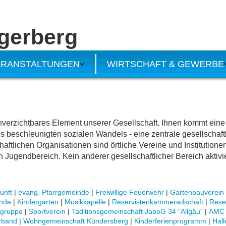
gerberg
VERANSTALTUNGEN
WIRTSCHAFT & GEWERBE
n unverzichtbares Element unserer Gesellschaft. Ihnen kommt ei
s beschleunigten sozialen Wandels - eine zentrale gesellschaft
aftlichen Organisationen sind örtliche Vereine und Institutionen
n Jugendbereich. Kein anderer gesellschaftlicher Bereich aktiv
unft
|
evang. Pfarrgemeinde
|
Freiwillige Feuerwehr
|
Gartenbauverein
inde
|
Kindergarten
|
Musikkapelle
|
Reservistenkammeradschaft
|
Rese
ggruppe
|
Sportverein
|
Taditionsgemeinschaft JaboG 34 "Allgäu"
|
AMC 
rband
|
Wohngemeinschaft Kündersberg
|
Kinderferienprogramm
|
Hal