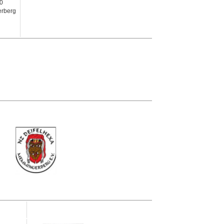
10
rberg