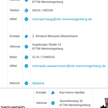
87766 Memmingerberg
Telefon
08331 / 495336
michael.haug@mk-memmingerberg.de
eMail
Kontakt
2. Vorstand Michaela Wassermann
Augsburger Straße 15
Adresse
87766 Memmingerberg
Mobil
0176 / 72490033
michaela.wassermann@mk-memmingerberg.de
eMail
Weblink
Internet
Kontakt
Karl-Heinz Hänßler
Sponellenweg 36
Adresse
87766 Memmingerberg
zenverein