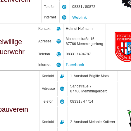
Telefon
08331 / 80872
Weblink
Internet
Kontakt
Helmut Hofmann
Molkereistraße 15
iwillige
Adresse
87766 Memmingerberg
uerwehr
Telefon
08331 / 494787
Facebook
Internet
Kontakt
1. Vorstand Brigitte Mock
Sandstraße 7
Adresse
87766 Memmingerberg
Telefon
08331 / 47714
bauverein
Kontakt
2. Vorstand Melanie Kotterer