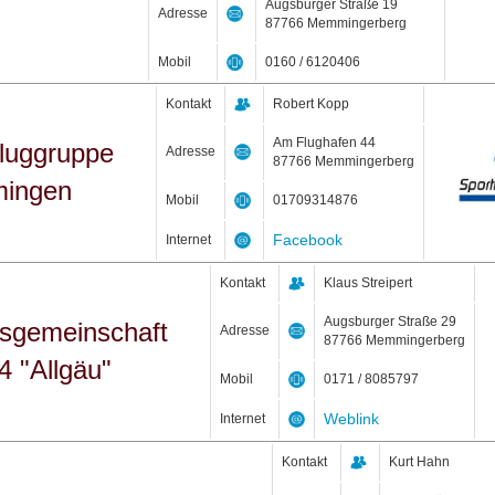
Augsburger Straße 19
Adresse
87766 Memmingerberg
Mobil
0160 / 6120406
Kontakt
Robert Kopp
Am Flughafen 44
fluggruppe
Adresse
87766 Memmingerberg
ingen
Mobil
01709314876
Facebook
Internet
Kontakt
Klaus Streipert
Augsburger Straße 29
nsgemeinschaft
Adresse
87766 Memmingerberg
 "Allgäu"
Mobil
0171 / 8085797
Weblink
Internet
Kontakt
Kurt Hahn