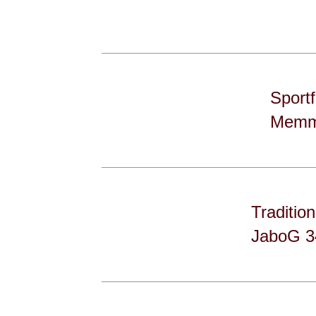
Sport
Memm
Traditio
JaboG 34