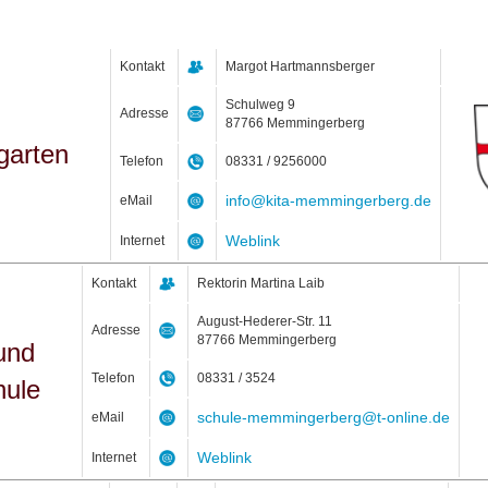
Kontakt
Margot Hartmannsberger
Schulweg 9
Adresse
87766 Memmingerberg
garten
Telefon
08331 / 9256000
info@kita-memmingerberg.de
eMail
Weblink
Internet
Kontakt
Rektorin Martina Laib
August-Hederer-Str. 11
Adresse
87766 Memmingerberg
und
Telefon
08331 / 3524
hule
schule-memmingerberg@t-online.de
eMail
Weblink
Internet