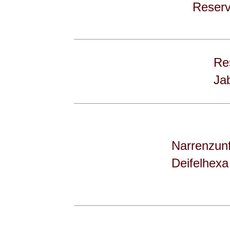
Reserv
Re
Ja
Narrenzunf
Deifelhexa